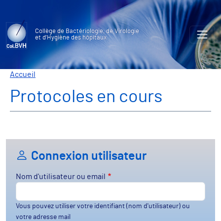
Aller au contenu principal
Collège de Bactériologie, de Virologie
et d'Hygiène des hôpitaux
Fil d'Ariane
Accueil
Protocoles en cours
Connexion utilisateur
Nom d'utilisateur ou email
Vous pouvez utiliser votre identifiant (nom d'utilisateur) ou
votre adresse mail